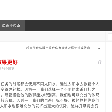
单职业传奇
超变传奇私服用混合伤害能够对怪物造成致命一击
→
0
效果更好
 874个浏览
务的时候都会使用不同太阳水，通过太阳水去恢复个人
会变得更轻松。因为一旦我们选择一个不同的击杀目标之
中，尽管怪物他的防御能力特别高，我们也可以充分的体现
比较容易。否则一旦我们的击杀目标不好，被怪物抓住我们
太阳水也很难充分的发挥出更大的优势，这样升级将会变