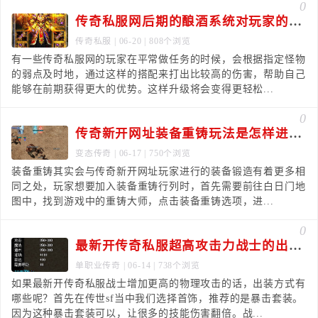
0
传奇私服网后期的酿酒系统对玩家的帮助是非常大的
传奇私服
| 06-20 | 808个浏览
有一些传奇私服网的玩家在平常做任务的时候，会根据指定怪物
的弱点及时地，通过这样的搭配来打出比较高的伤害，帮助自己
能够在前期获得更大的优势。这样升级将会变得更轻松...
0
传奇新开网址装备重铸玩法是怎样进行的
变态传奇
| 06-17 | 750个浏览
装备重铸其实会与传奇新开网址玩家进行的装备锻造有着更多相
同之处，玩家想要加入装备重铸行列时，首先需要前往白日门地
图中，找到游戏中的重铸大师，点击装备重铸选项，进...
0
最新开传奇私服超高攻击力战士的出装路线是什么
单职业传奇
| 06-14 | 738个浏览
如果最新开传奇私服战士增加更高的物理攻击的话，出装方式有
哪些呢？首先在传世sf当中我们选择首饰，推荐的是暴击套装。
因为这种暴击套装可以，让很多的技能伤害翻倍。战...