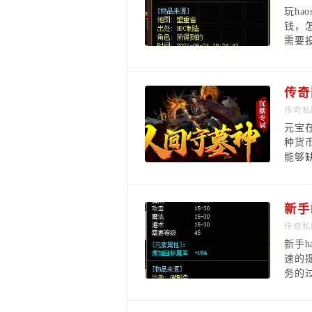
玩h
钱，
需要
传奇
传奇私
元宝
种货
能够
新手
传奇私
新手
速的
务的