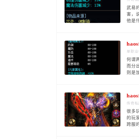
武易
害，
他是
ha
单职业
何谓
而分
则是
ha
传奇私
很多
的玩
跨服