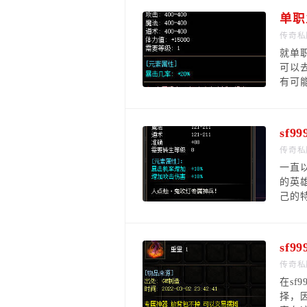
传奇私
就单
可以
有可
sf
传奇私
一直
的英
己的
sf
传奇私
在s
择，