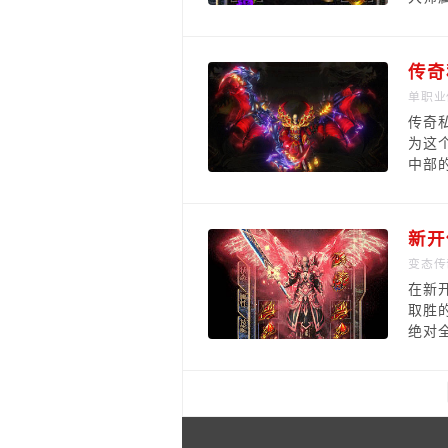
单职业
传奇
为这
中部
新开
变态传
在新
取胜
绝对