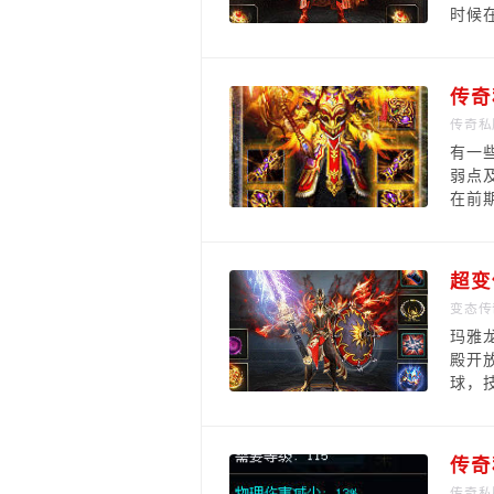
时候
传奇
传奇私
有一
弱点
在前
超变
变态传
玛雅
殿开
球，技
传奇
传奇私