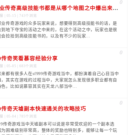
0
单职业传奇高级技能书都是从哪个地图之中爆出来的呢
服
| 05-15 | 743个浏览
职业传奇游戏的众多玩家来说，想要得到高级技能书的话，是
去到地下夺宝的活动之中来的，在这个活动之中，玩家也是很
能会捡拾到高级技能书的，以及有不少的玩家...
0
999传奇笑看慕容经验分享
服
| 05-05 | 683个浏览
以来都有很多人在sf999传奇游戏当中，都扮演着自己心目当中
雄，其实在游戏的过程当中，大家就怎么发现很多职业都有自
特色，比如说慕容其实在天龙八部当中...
0
999传奇天墟副本快速通关的攻略技巧
服
| 05-04 | 785个浏览
f999传奇游戏当中天墟副本可以说是非常受欢迎的一个副本选
因为困难级别非常高，整体的奖励也特别多，能够让每一个玩