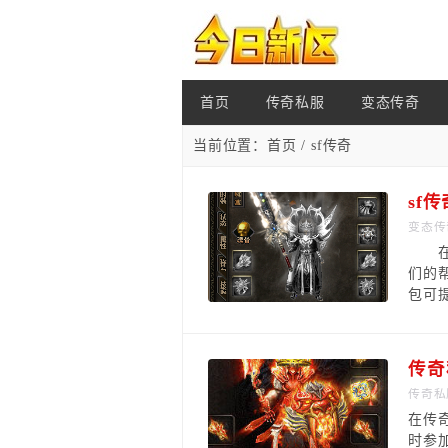
首页
传奇私服
变态传奇
当前位置：
首页
/ sf传奇
sf
变态传
在传
们的
包可提
传奇
传奇私
在传
时参