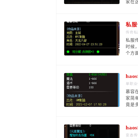
家在
私服
传奇私
私服
时候
个方
ha
单职业
慕容
家简
竟是多
ha
变态传