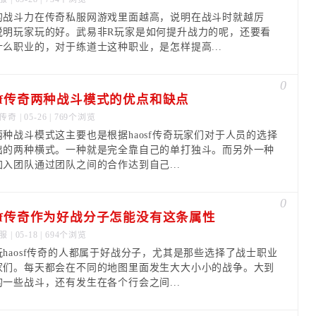
的战斗力在传奇私服网游戏里面越高，说明在战斗时就越厉
说明玩家玩的好。武易非R玩家是如何提升战力的呢，还要看
什么职业的，对于练道士这种职业，是怎样提高...
0
osf传奇两种战斗模式的优点和缺点
传奇
| 05-26 | 769个浏览
两种战斗模式这主要也是根据haosf传奇玩家们对于人员的选择
出的两种横式。一种就是完全靠自己的单打独斗。而另外一种
加入团队通过团队之间的合作达到自己...
0
osf传奇作为好战分子怎能没有这条属性
服
| 05-18 | 694个浏览
玩haosf传奇的人都属于好战分子，尤其是那些选择了战士职业
家们。每天都会在不同的地图里面发生大大小小的战争。大到
的一些战斗，还有发生在各个行会之间...