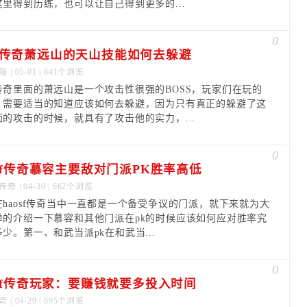
这里得到历练，也可以让自己得到更多的...
0
传奇萧远山的天山技能如何去躲避
服
| 05-01 | 641个浏览
传奇里面的萧远山是一个攻击性很强的BOSS，玩家们在玩的
，需要适当的知道应该如何去躲避，因为只有真正的躲避了这
面的攻击的时候，就具有了攻击他的实力，...
0
osf传奇慕容主要敌对门派PK胜率高低
传奇
| 04-30 | 662个浏览
在haosf传奇当中一直都是一个备受争议的门派，就下来就为大
单的介绍一下慕容和其他门派在pk的时候应该如何应对胜率究
少。第一、和武当派pk在和武当...
0
osf传奇玩家：要赚钱就要多投入时间
奇
| 04-29 | 695个浏览