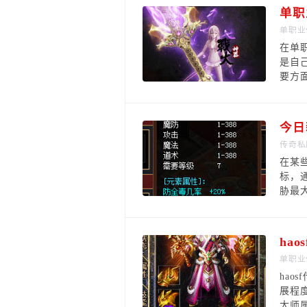
单职
单职业
在单
是自
要方
传奇私
在某
标，
胁最
ha
单职业
ha
展程
大师