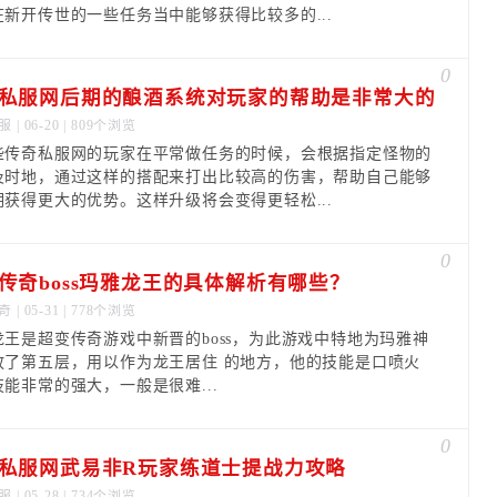
在新开传世的一些任务当中能够获得比较多的...
0
私服网后期的酿酒系统对玩家的帮助是非常大的
服
| 06-20 | 809个浏览
些传奇私服网的玩家在平常做任务的时候，会根据指定怪物的
及时地，通过这样的搭配来打出比较高的伤害，帮助自己能够
期获得更大的优势。这样升级将会变得更轻松...
0
传奇boss玛雅龙王的具体解析有哪些？
奇
| 05-31 | 778个浏览
龙王是超变传奇游戏中新晋的boss，为此游戏中特地为玛雅神
放了第五层，用以作为龙王居住 的地方，他的技能是口喷火
能非常的强大，一般是很难...
0
私服网武易非R玩家练道士提战力攻略
服
| 05-28 | 734个浏览