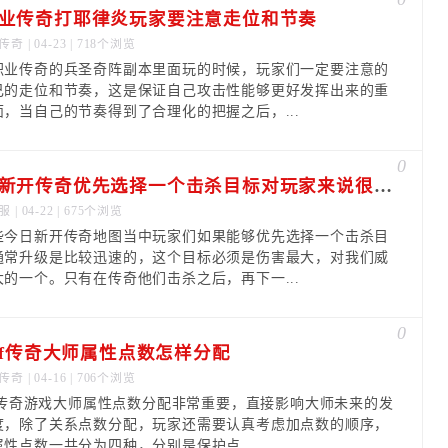
业传奇打耶律炎玩家要注意走位和节奏
传奇
| 04-23 | 718个浏览
职业传奇的兵圣奇阵副本里面玩的时候，玩家们一定要注意的
己的走位和节奏，这是保证自己攻击性能够更好发挥出来的重
面，当自己的节奏得到了合理化的把握之后，...
0
今日新开传奇优先选择一个击杀目标对玩家来说很重要
服
| 04-22 | 675个浏览
些今日新开传奇地图当中玩家们如果能够优先选择一个击杀目
通常升级是比较迅速的，这个目标必须是伤害最大，对我们威
大的一个。只有在传奇他们击杀之后，再下一...
0
osf传奇大师属性点数怎样分配
传奇
| 04-16 | 706个浏览
osf传奇游戏大师属性点数分配非常重要，直接影响大师未来的发
度，除了关系点数分配，玩家还需要认真考虑加点数的顺序，
属性点数一共分为四种，分别是保护点...